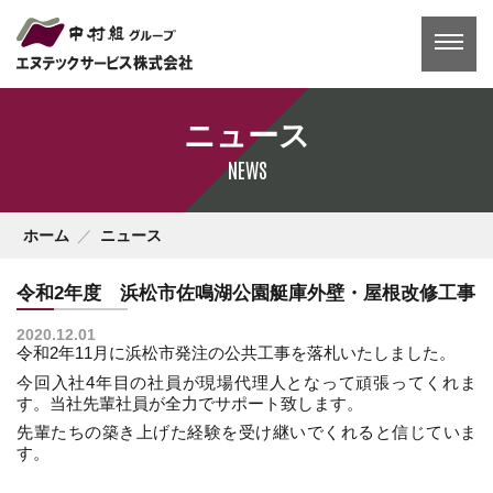
コ
ン
テ
ン
ツ
へ
ニュース
ス
キ
NEWS
ッ
プ
ホーム
ニュース
令和2年度 浜松市佐鳴湖公園艇庫外壁・屋根改修工事
2020.12.01
令和2年11月に浜松市発注の公共工事を落札いたしました。
今回入社4年目の社員が現場代理人となって頑張ってくれま
す。当社先輩社員が全力でサポート致します。
先輩たちの築き上げた経験を受け継いでくれると信じていま
す。