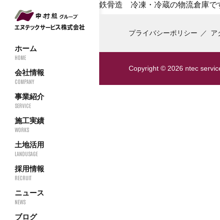
鉄骨造 冷凍・冷蔵の物流倉庫で
プライバシーポリシー
ア
ホーム
HOME
Copyright ©
2026 ntec service
会社情報
COMPANY
事業紹介
SERVICE
施工実績
WORKS
土地活用
LANDUSAGE
採用情報
RECRUIT
ニュース
NEWS
ブログ