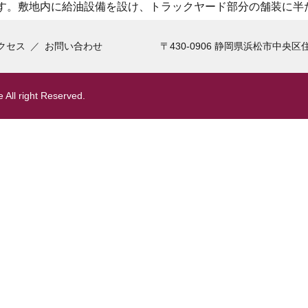
コ
す。敷地内に給油設備を設け、トラックヤード部分の舗装に半
ン
テ
クセス
お問い合わせ
〒430-0906 静岡県浜松市中央区
ン
ツ
へ
ス
 All right Reserved.
キ
ッ
プ