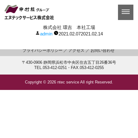
コ
ン
テ
ン
ツ
プラスターボードの中間処分工場の増築。
株式会社 環吉 本社工場
へ
投
システム建築を採用し、大空間と工期短縮をはかり、既存工場と
admin
2021.02.07
2021.02.14
ス
稿
の導線確保と周辺環境への影響を考慮した工場です。
キ
者:
ッ
プライバシーポリシー
アクセス
お問い合わせ
プ
〒430-0906 静岡県浜松市中央区住吉五丁目26番36号
TEL.053-412-0251・FAX.053-412-0255
Copyright ©
2026 ntec service All right Reserved.